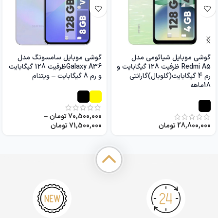
گوشی موبایل شیائومی مدل
گوشی موبایل سامسونگ مدل
Redmi A5 ظرفیت 128 گیگابایت و
Galaxy A36ظرفیت 128 گیگابایت
رم 4 گیگابایت(گلوبال)گارانتی
و رم 8 گیگابایت – ویتنام
18ماهه
70,500,000
تومان
–
28,800,000
تومان
71,500,000
تومان