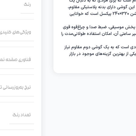
وم و بادوام است که برای افرادی که به دنبال یک
رنگ
این گوشی دارای بدنه پلاستیکی مقاوم،
صفحه‌کلید فیزیکی با دکمه‌های بزرگ و خوانا، و نمایشگر 2.4 اینچی با رزولوشن 320×240 پیکسل است که خوانایی
یبانی از دو سیم‌کارت، کارت حافظه microSD تا 32 گیگابایت، رادیو FM، پخش موسیقی، ضبط صدا و چراغ‌قوه قوی
ویژگی‌های کلیدی
ای برجسته این گوشی محسوب می‌شوند. باتری 1450 میلی‌آمپر ساعتی آن، امکان استفاده طولانی‌مدت را
گان و افرادی است که به یک گوشی دوم مقاوم نیاز
کی از بهترین گزینه‌های موجود در بازار
فناوری صفحه‌ ن
نرخ به‌روزرسانی ت
تعداد رنگ