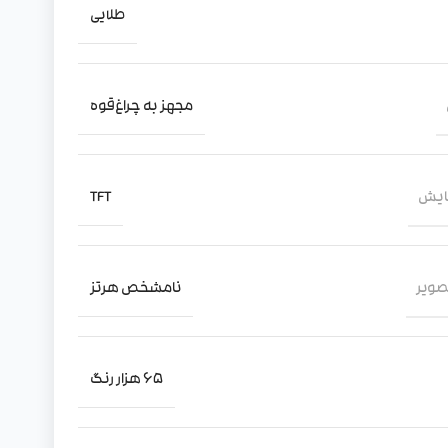
طلایی
مجهز به چراغ‌قوه
مایش
TFT
صویر
نامشخص هرتز
65 هزار رنگ