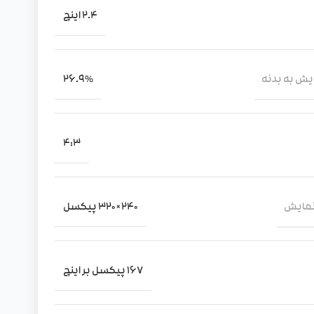
2.4 اینچ
یش به بدنه
26.9%
4:3
نمایش
240×320 پیکسل
167 پیکسل بر اینچ