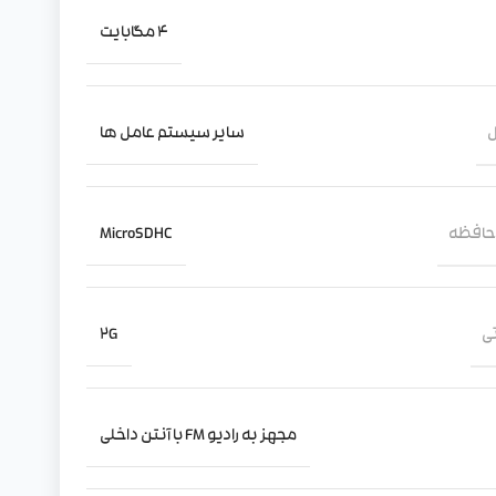
4 مگابایت
ل
سایر سیستم عامل ها
 حافظه
MicroSDHC
ی
2G
مجهز به رادیو FM با آنتن داخلی