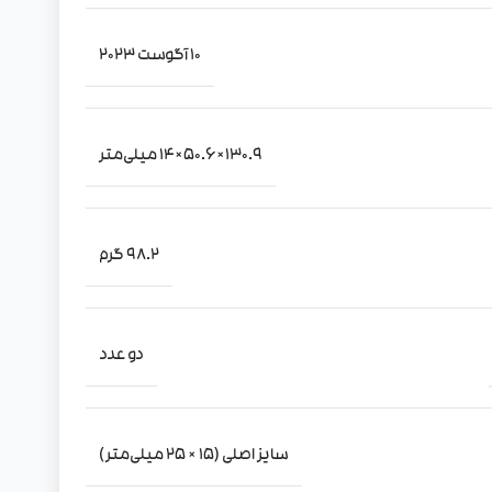
10 آگوست 2023
130.9×50.6×14 میلی‌متر
98.2 گرم
دو عدد
سایز اصلی (15 × 25 میلی‌متر)