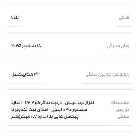
فلش
LED
زمان معرفی
18 دسامبر 2025
رزولوشن دوربین سلفی
32 مگاپیکسل
مشخصات
لنز از نوع عریض – دریچه دیافراگم f/2.2 – اندازه
دوربین
سنسور 1/3.0 اینچی – امکان ثبت تصاویر با
سلفی
پیکسل‌هایی به اندازه 0.7 میکرومتر