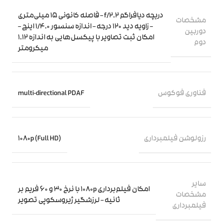
دریچه دیافراگم f/2.2 – فاصله کانونی 15 میلی‌متری
مشخصات
– زاویه دید 120 درجه – اندازه سنسور 1/4.0 اینچ –
دوربین
امکان ثبت تصاویر با پیکسل‌هایی به اندازه 1.12
دوم
میکرومتر
فناوری فوکوس
multi-directional PDAF
رزولوشن فیلمبرداری
1080p (Full HD)
سایر
امکان فیلم‌برداری 1080p با نرخ 30 و 60 فریم بر
مشخصات
ثانیه – لرزشگیر ژیروسکوپی تصویر
فیلمبرداری