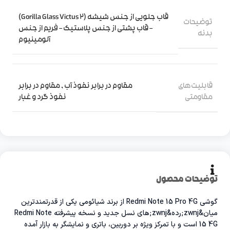
قاب جلویی از جنس شیشه (Gorilla Glass Victus 2)
توضیحات
– قاب پشتی از جنس پلاستیک – فریم از جنس
بدنه
آلومینیوم
قابلیت‌های
مقاوم در برابر نفوذ آب
,
مقاوم در برابر
مقاومتی
نفوذ گرد و غبار
توضیحات محصول
گوشی Redmi Note 15 Pro 4G از برند شیائومی یکی از قدرتمندترین
میان&zwnj;رده&zwnj;های نسل جدید و نسخه پیشرفته Redmi Note
15 4G است و با تمرکز ویژه بر دوربین، باتری و نمایشگر به بازار آمده