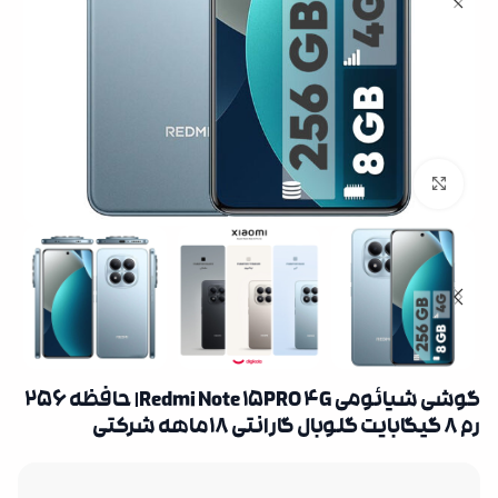
بزرگنمایی تصویر
گوشی شیائومی Redmi Note 15PRO 4G| حافظه 256
رم 8 گیگابایت گلوبال گارانتی 18ماهه شرکتی