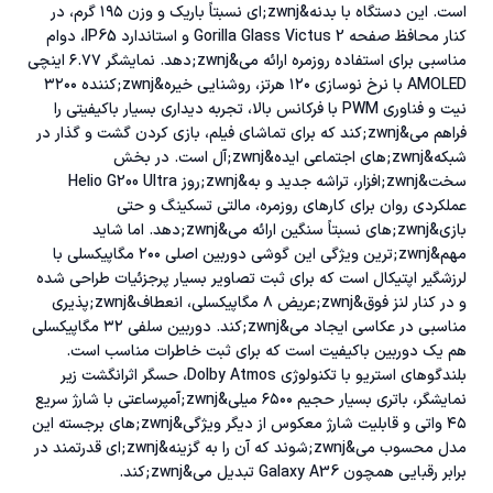
است. این دستگاه با بدنه&zwnj;ای نسبتاً باریک و وزن ۱۹۵ گرم، در
کنار محافظ صفحه Gorilla Glass Victus 2 و استاندارد IP65، دوام
مناسبی برای استفاده روزمره ارائه می&zwnj;دهد. نمایشگر ۶.۷۷ اینچی
AMOLED با نرخ نوسازی ۱۲۰ هرتز، روشنایی خیره&zwnj;کننده ۳۲۰۰
نیت و فناوری PWM با فرکانس بالا، تجربه دیداری بسیار باکیفیتی را
فراهم می&zwnj;کند که برای تماشای فیلم، بازی کردن گشت و گذار در
شبکه&zwnj;های اجتماعی ایده&zwnj;آل است. در بخش
سخت&zwnj;افزار، تراشه جدید و به&zwnj;روز Helio G200 Ultra
عملکردی روان برای کارهای روزمره، مالتی تسکینگ و حتی
بازی&zwnj;های نسبتاً سنگین ارائه می&zwnj;دهد. اما شاید
مهم&zwnj;ترین ویژگی این گوشی دوربین اصلی ۲۰۰ مگاپیکسلی با
لرزشگیر اپتیکال است که برای ثبت تصاویر بسیار پرجزئیات طراحی شده
و در کنار لنز فوق&zwnj;عریض ۸ مگاپیکسلی، انعطاف&zwnj;پذیری
مناسبی در عکاسی ایجاد می&zwnj;کند. دوربین سلفی ۳۲ مگاپیکسلی
هم یک دوربین باکیفیت است که برای ثبت خاطرات مناسب است.
بلندگوهای استریو با تکنولوژی Dolby Atmos، حسگر اثرانگشت زیر
نمایشگر، باتری بسیار حجیم ۶۵۰۰ میلی&zwnj;آمپرساعتی با شارژ سریع
۴۵ واتی و قابلیت شارژ معکوس از دیگر ویژگی&zwnj;های برجسته این
مدل محسوب می&zwnj;شوند که آن را به گزینه&zwnj;ای قدرتمند در
برابر رقبایی همچون Galaxy A36 تبدیل می&zwnj;کند.