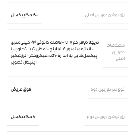
رزولوشن دوربین اصلی
200 مگاپیکسل
دریچه دیافراگم f.1.7 – فاصله کانونی 23 میلی‌متری
مشخصات
– اندازه سنسور 1/1.4 اینچ – امکان ثبت تصاویر با
دوربین
پیکسل‌هایی به اندازه 0.56 میکرومتر – لرزشگیر
اصلی
اپتیکال تصویر
نوع لنز دوربین دوم
فوق عریض
رزولوشن دوربین دوم
8 مگاپیکسل