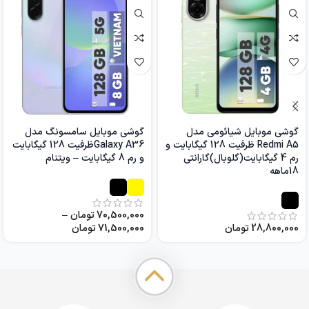
گوشی موبایل شیائومی مدل
گوشی موبایل سامسونگ مدل
Redmi A5 ظرفیت 128 گیگابایت و
Galaxy A36ظرفیت 128 گیگابایت
رم 4 گیگابایت(گلوبال)گارانتی
و رم 8 گیگابایت – ویتنام
18ماهه
70,500,000
تومان
–
28,800,000
تومان
71,500,000
تومان