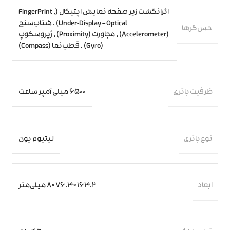
اثرانگشت زیر صفحه نمایش اپتیکال (FingerPrint
,
Under-Display – Optical)
,
شتاب‌سنج
حس‌گرها
(Accelerometer)
,
مجاورت (Proximity)
,
ژیروسکوپ
(Gyro)
,
قطب‌نما (Compass)
ظرفیت باتری
6500 میلی آمپر ساعت
نوع باتری
لیتیوم یون
ابعاد
163.2×76.3×8 میلی‌متر