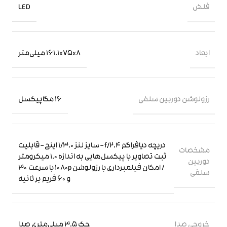
فلش
LED
ابعاد
161.1x75x8 میلی‌متر
رزولوشن دوربین سلفی
16 مگاپیکسل
دریچه دیافراگم f/2.4 – سایز لنز 1/3.0 اینچ – قابلیت
مشخصات
ثبت تصاویر با پیکسل‌هایی به اندازه 1.0 میکرومتر
دوربین
/ امکان فیلمبرداری با رزولوشن ۱۰۸۰p با سرعت ۳۰
سلفی
و ۶۰ فریم بر ثانیه
خروجی صدا
جک 3.5 میلی‌متری صدا