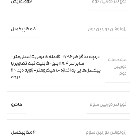
نوع لنز دوربین دوم
فوق عریض
رزولوشن دوربین دوم
8 مگاپیکسل
دریچه دیافراگم f/2.2 – فاصله کانونی 15 میلی‌متر –
مشخصات
سایز لنز 1/1.4 اینچ – قابلیت ثبت تصاویر با
دوربین
پیکسل‌هایی به اندازه 1.0 میکرومتر – زاویه دید 120
دوم
درجه
نوع لنز دوربین سوم
ماکرو
رزولوشن دوربین سوم
2 مگاپیکسل