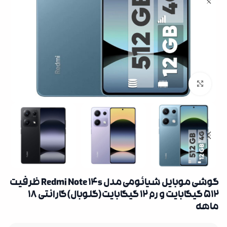
بزرگنمایی تصویر
گوشی موبایل شیائومی مدل Redmi Note 14s ظرفیت
512 گیگابایت و رم 12 گیگابایت(گلوبال)گارانتی 18
ماهه