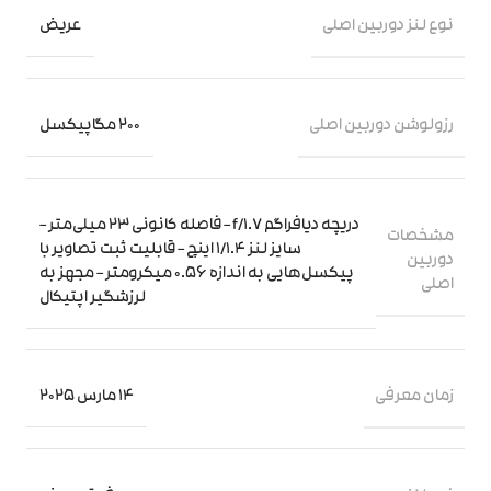
نوع لنز دوربین اصلی
عریض
رزولوشن دوربین اصلی
200 مگاپیکسل
دریچه دیافراگم f/1.7 – فاصله کانونی 23 میلی‌متر –
مشخصات
سایز لنز 1/1.4 اینچ – قابلیت ثبت تصاویر با
دوربین
پیکسل‌هایی به اندازه 0.56 میکرومتر – مجهز به
اصلی
لرزشگیر اپتیکال
زمان معرفی
14 مارس 2025