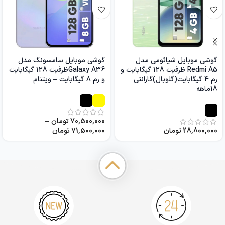
گوشی موبایل شیائومی مدل
گوشی موبایل سامسونگ مدل
Redmi A5 ظرفیت 128 گیگابایت و
Galaxy A36ظرفیت 128 گیگابایت
رم 4 گیگابایت(گلوبال)گارانتی
و رم 8 گیگابایت – ویتنام
18ماهه
70,500,000
تومان
–
28,800,000
تومان
71,500,000
تومان