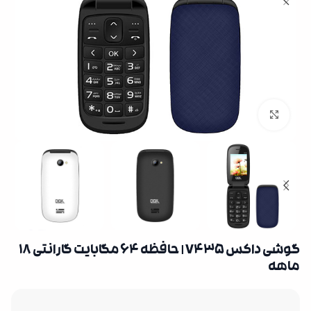
بزرگنمایی تصویر
گوشی داکس V435 | حافظه 64 مگابایت گارانتی 18
ماهه