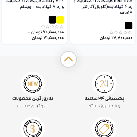
Redmi A5 ظرفیت 128 گیگابایت و
Galaxy A36ظرفیت 128 گیگابایت
رم 4 گیگابایت(گلوبال)گارانتی
و رم 8 گیگابایت – ویتنام
18ماهه
70,500,000
تومان
–
28,800,000
تومان
71,500,000
تومان
پشتیبانی ۲۴ ساعته
به روز ترین محصولات
و هفت روز هفته
با بهترین کیفیت