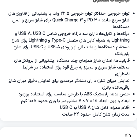
توضیحات محصول
توان خروجی: حداکثر توان خروجی 22.5 وات با پشتیبانی از فناوری‌های
شارژ سریع مانند PD 3.0 و Quick Charge 3 برای شارژ سریع و ایمن
دستگاه‌ها
درگاه‌ها و کابل‌ها: دارای سه درگاه خروجی شامل USB‑A، USB‑C و
Lightning به همراه کابل‌های متصل Type‑C و Lightning برای شارژ
مستقیم دستگاه‌ها و پشتیبانی از ورودی USB‑A و USB‑C برای شارژ
پاوربانک
قابلیت‌ها: امکان شارژ همزمان چند دستگاه، پشتیبانی از پروتکل‌های
مختلف شارژ سریع و مجهز به چراغ قوه برای استفاده در شرایط
اضطراری
نمایش میزان شارژ: دارای نشانگر درصدی برای نمایش دقیق میزان شارژ
باقی‌مانده باتری
جنس بدنه: پلاستیک ABS با طراحی مناسب برای استفاده روزمره
ابعاد و وزن: ابعاد 15 × 7 × 7 سانتی‌متر با وزن حدود 1005 گرم
اقلام همراه: کابل شارژ USB‑A به USB‑C
مدت زمان شارژ کامل: حدود 24 ساعت