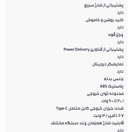
پشتیبانی از شارژ سریع
دارد
کلید روشن و خاموش
دارد
چراغ قوه
دارد
پشتیبانی از فناوری Power Delivery
دارد
نمایشگر دیجیتال
دارد
جنس بدنه
پلاستیک ABS
محدوده توان خروجی
20.1 تا 60 وات
شدت جریان خروجی کابل متصل Type-C
1.67 آمپر / 12 ولت
قابلیت شارژ همزمان چند دستگاه مختلف
دارد