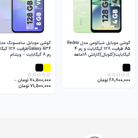
گوشی موبایل شیائومی مدل Redmi
گوشی موبایل سامسونگ مد
A5 ظرفیت 128 گیگابایت و رم 4
Galaxy A36ظرف
گیگابایت(گلوبال)گارانتی 18ماهه
رم 8 گیگابایت – ویتنام
28,800,000
تومان
70,500,000
تومان
–
71,500,000
تومان