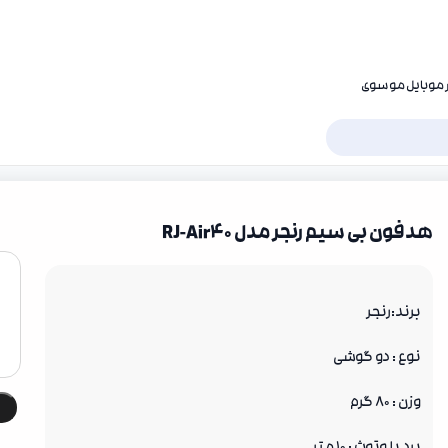
در موبایل موسوی
هدفون بی سیم رنجر مدل RJ-Air40
برند:رنجر
نوع : دو گوشی
وزن : 80 گرم