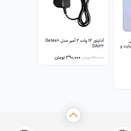
ل
آداپتور 12 ولت 2 آمپر مدل Detex+
یت 128 گیگابایت و
DA122
390,000
تومان
420,000
تومان