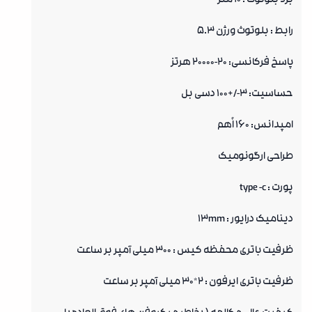
برد بلوتوث : 10 متر
رابط : بلوتوث ورژن 5.3
پاسخ فرکانسی: 20-20000 هرتز
حساسیت: 3-/+100 دسی بل
امپدانس: 160 اُهم
طراحی ارگونومیک
پورت : type -c
دینامیک درایور : 13mm
ظرفیت باتری محفظه کیس : 300 میلی آمپر بر ساعت
ظرفیت باتری ایرفون : 2*30 میلی آمپر بر ساعت