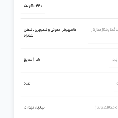
110-240 ولت
فظ ولتاژ سازگار
کامپیوتر
,
صوتی و تصویری
,
تلفن
همراه
برق
شارژ سریع
1 عدد
و محافظ ولتاژ
تبدیل دیواری