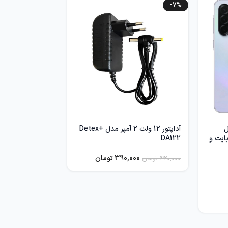
-7%
ل
آداپتور 12 ولت 2 آمپر مدل Detex+
یت 128 گیگابایت و
DA122
390,000
تومان
420,000
تومان