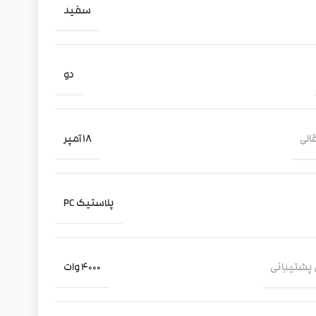
سفید
دو
الی
18 آمپر
پلاستیک PC
 پشتیبانی
4000 وات