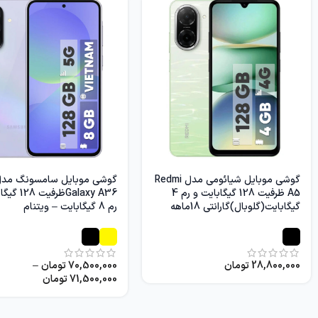
گوشی موبایل شیائومی مدل Redmi
گوشی موبایل سامسونگ مد
A5 ظرفیت 128 گیگابایت و رم 4
Galaxy A36ظرف
گیگابایت(گلوبال)گارانتی 18ماهه
رم 8 گیگابایت – ویتنام
28,800,000
تومان
70,500,000
تومان
–
71,500,000
تومان