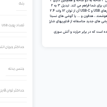
تبدیل برق و شارژر ارلدام مدل Switch Power Socket SC16 با امکان تبدیل 3 شاخه به دو شاخه و همچنین دارای 2
رنگ
پورت یو‌اس‌بی و 1 پورت تایپ‌سی امکان شارژ چند دستگاه را به صورت هم‌زمان برای شما فراهم می کند. تبدیل 3 به 2
آن توان 4000 وات و 10 آمپر را دارد که بسیار مناسب و با کیفیت است و شارژرهای USB و USB-C آن از توان 12 وات 2.4
ت هوشمند ، هدفون و … یا گوشی های نسبتا
2020 مناسب هستند و برای گوشی های جدید متاسفانه از فناوریهای شارژ
تعداد پورت USB
ت تشکیل داده است که در برابر حرارت و آتش سوزی
حداکثر جریان انتق
جنس بدنه
حداکثر توان قابل