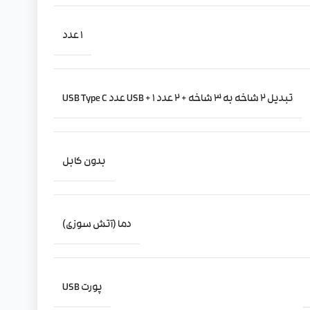
1 عدد
تبدیل 2 شاخه به 3 شاخه + 2 عدد USB + 1 عدد USB Type C
بدون کابل
دما (آتش سوزی)
پورت USB