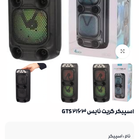
بزرگنمایی تصویر
اسپیکر گریت نایس GTS 2163
نام : اسپیکر