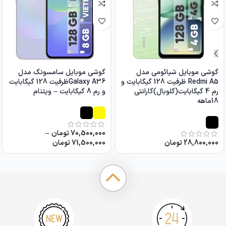
گوشی موبایل شیائومی مدل
گوشی موبایل سامسونگ مدل
Redmi A5 ظرفیت 128 گیگابایت و
Galaxy A36ظرفیت 128 گیگابایت
رم 4 گیگابایت(گلوبال)گارانتی
و رم 8 گیگابایت – ویتنام
18ماهه
70,500,000
تومان
–
28,800,000
تومان
71,500,000
تومان