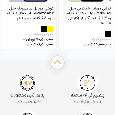
گوشی موبایل شیائومی مدل
گوشی موبایل سامسونگ مدل
Redmi A5 ظرفیت 128 گیگابایت و
Galaxy A36ظرفیت 128 گیگابایت
رم 4 گیگابایت(گلوبال)گارانتی
و رم 8 گیگابایت – ویتنام
18ماهه
70,500,000
تومان
–
28,800,000
تومان
71,500,000
تومان
پشتیبانی ۲۴ ساعته
به روز ترین محصولات
و هفت روز هفته
با بهترین کیفیت