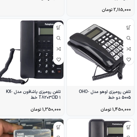
2,115,000
تومان
تلفن رومیزی اوهو مدل OHO-
تلفن رومیزی پاشافون مدل KX-
5005 دو خط
T8203CID ۱ خط
1,450,000
تومان
1,350,000
تومان