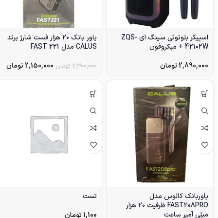
اسپیکر بلوتوثی سینگ ای ZQS-
پاور بانک ۲۰ هزار فست شارژ برند
42102W + میکروفون
CALUS مدل FAST 221
2,890,000
تومان
2,150,000
تومان
2,300,000
تومان
پاوربانک کالوس مدل
تست
FAST208PRO ظرفیت ۲۰ هزار
میلی آمپر ساعت
1,100
تومان