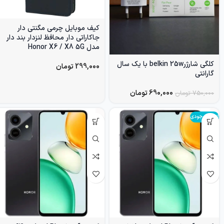
کیف موبایل چرمی مگنتی دار
جاکاراتی دار محافظ لنزدار بند دار
مدل Honor X6 / X8 5G
کلگی شارژرbelkin 25w با یک سال
299,000
تومان
گارانتی
690,000
تومان
750,000
تومان
اتمام موجودی