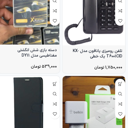
دسته بازی شش انگشتی
تلفن رومیزی پانافون مدل KX-
مغناطیسی مدل DY11
T6001CID یک خطی
539,000
تومان
1,750,000
تومان
-8%