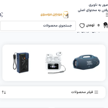
عبور به ناوبری
رفتن به محتوای اصلی
0
0
تومان
خانه
جانبی موبایل
برگه 12
اسپیکر
ایرپاد
پاوربانک
19 محصول
26 محصول
19 محصول
16 محص
فیلتر محصولات