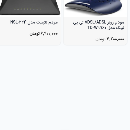
مودم روتر VDSL/ADSL تی پی
مودم نتربیت مدل NSL-224
لینک مدل TD-W9960
6,900,000
تومان
4,200,000
تومان